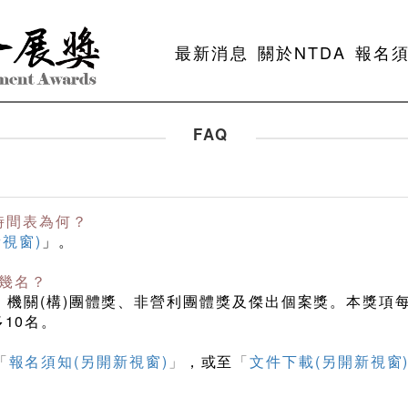
最新消息
關於NTDA
報名
FAQ
時間表為何？
視窗)
」。
拔幾名？
、機關(構)團體獎、非營利團體獎及傑出個案獎。本獎項
10名。
「
報名須知(另開新視窗)
」
，或至
「
文件下載(另開新視窗